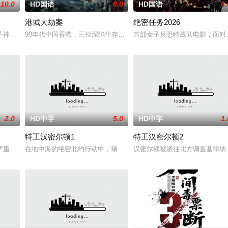
10.0
HD国语
8.0
HD国语
4.
港城大劫案
绝密任务2026
边境荒原深处的偏远哨站暂避。歹徒很快循着踪迹追来，迅速控制了这座孤立
子神策府神威将军冷啸天，席间告知他一个消息，刚刚继任北疆镇海王的薛世明
90年代中国香港，三位深陷生存绝境的底层小人物，因一场劫案命运
首部女子反恐特战队电影，面对
2.0
HD中字
5.0
HD中字
1.
特工汉密尔顿1
特工汉密尔顿2
被迫出手击杀黑帮一伙而暴露身份。幕后黑手向爷派杀手左轮抓住母女二人要
严重后果后，陷入了自我毁灭的状态。然而，他被说服去执行他最擅长的任务—
在地中海的绝密北约行动中，瑞典攻击潜水员遇害。汉密尔顿，受害
汉密尔顿被派往北方调查基律纳