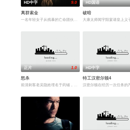
HD中字
9.0
HD国语
离群索金
破暗
一名年轻女子从残暴的亡命团伙手中劫走了一批黄金，一路逃到
大康太师闻宇阳宴请皇上义
正片
1.0
HD中字
怒杀
特工汉密尔顿4
前清刺客老吴隐姓埋名于药铺，却为守护单亲母女小茜和依依，
汉密尔顿在经历一次任务的