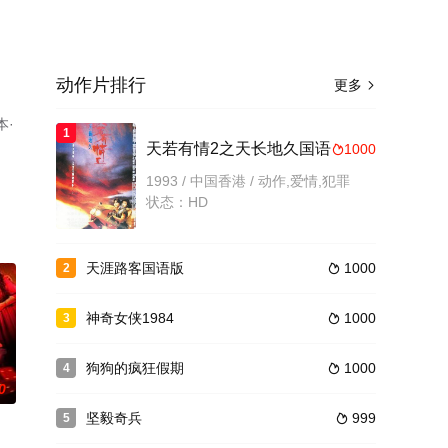
动作片排行
更多

本·
1
天若有情2之天长地久国语
1000

影，
1993 / 中国香港 / 动作,爱情,犯罪
剧
状态：HD
天涯路客国语版
1000
2

神奇女侠1984
1000
3

狗狗的疯狂假期
1000
4

0
坚毅奇兵
999
5
