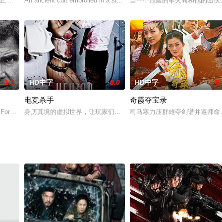
正,他刻意制造一个大灾星贺彪,送给对头令琴堂传人容峰居士,阴谋令琴堂派灾祸
An ancient cult embroiled in a sinister blood trade makes the
当一个危险的军火商和他的团伙
1.0
HD中字
8.0
HD中字
8.
电竞杀手
奇霞夺宝录
徒二舵主雷公（刘家良 饰）。神打坛方少卿（惠英红 饰）与师叔（刘家
ison Ford 饰）曾是中情局的一名情报员，在一次度假中，他偶然目睹了一场以北
身历其境的虚拟世界，让玩家们走火入魔分不清现实与虚拟。为了维护
司马寒力压群雄夺剑谱并遵师命