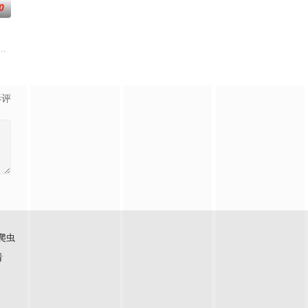
0
却无力翻案，只得冒险护送父亲逃
一支被嘲为“无胜利队”的业余球队。当一群问题少年遇上背负阴影的
危害，对社会秩序的破坏为主题，旨在通过电影让观众意识到毒品的可怕，着
影评
爬虫
看