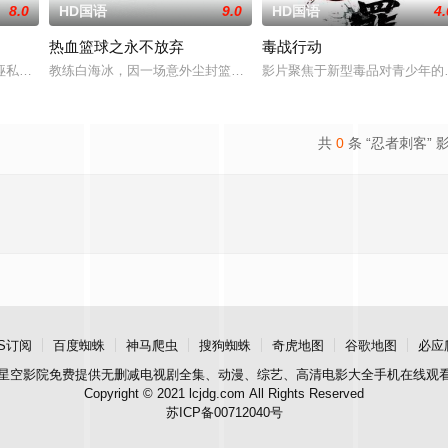
8.0
HD国语
9.0
HD国语
4.
热血篮球之永不放弃
毒战行动
生活。一名科学家被绑架，重要信息面临泄露风险。汉密尔顿决定返回未婚妻
诬私贪国库银两，身陷囹圄在即，叶庭急召其子叶护相见。叶护心知父亲蒙冤，
教练白海冰，因一场意外尘封篮球梦。为完成病危师兄的嘱托，他接手
影片聚焦于新型毒品对青少年的
共
0
条 “忍者刺客” 
S订阅
百度蜘蛛
神马爬虫
搜狗蜘蛛
奇虎地图
谷歌地图
必应
星空影院
免费提供无删减电视剧全集、动漫、综艺、高清电影大全手机在线观
Copyright © 2021 lcjdg.com All Rights Reserved
苏ICP备00712040号