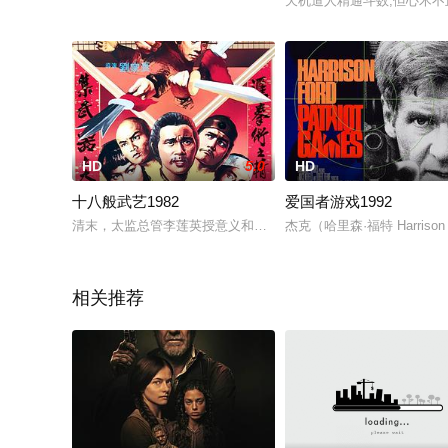
天机道人精通斗数,但心术不
HD
5.0
HD
十八般武艺1982
爱国者游戏1992
清末，太监总管李莲英授意义和团内神打、茅山、术士三坛清除叛
杰克（哈里森·福特 Harr
相关推荐