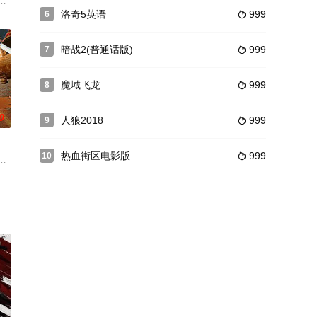
重重,以除眼中之钉,但容
前来寻求报复时，西高止山脉一个历史悠久的步枪俱乐部成为了一场惊心动魄
洛奇5英语
999
6

暗战2(普通话版)
999
7

魔域飞龙
999
8

0
人狼2018
999
9

热血街区电影版
999
10

爱尔兰国务大臣
现实社会的安全。政府组织了特殊部门“C”负责浅入各个虚拟游戏检
毁之。二十年后，各路豪杰来到奇霞镇，寻求正真剑谱，司马寒亡妻的父兄亦