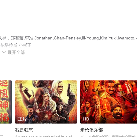
nathan,Chan-Pensley,Ill-Young,Kim,Yuki,Iwamoto,
·阿尔塔拉斯,小杉正
展开全部
Weisgerber,兰德尔·杜克·金,泽井杏奈,Th等明星演员精彩演绎的德国 / 美国 / 法国电

完整版电影大全就上星空影视，更多相关信息可移步至豆瓣电影、电视猫或
6.0
正片
1.0
HD
8.
我是狂怒
步枪俱乐部