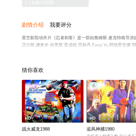
1-1全集/大结局
剧情介绍
我要评分
星空影院动作片《忍者刺客》是一部由詹姆斯·麦克特格导演执导，郑智薰,李准,Jo
迈尔斯,娜奥米·哈里斯,姜成镐,范林丹,Fang,Yu,阿德里安娜
一,Kylie,Liya,Page,Sungwoong,Yoon,Eleonore,
大结局剧情已揭晓（1-1全集），手机免费观看高清未删减
情网等平台了解。
猜你喜欢
。
HD
4.0
HD
战火威龙1988
追风神捕1980