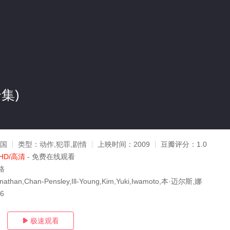
集)
法国
类型：
动作,犯罪,剧情
上映时间：
2009
豆瓣评分：
1.0
HD/高清
- 免费在线观看
格
han,Chan-Pensley,Ill-Young,Kim,Yuki,Iwamoto,本·迈尔斯,娜
26
极速观看
