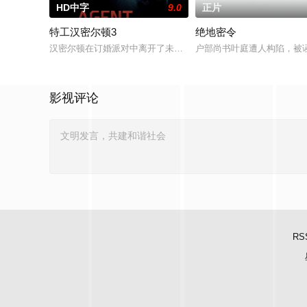
HD中字
9.0
正片
特工汉密尔顿3
绝地密令
汉密尔顿在订婚派对中离开了未婚妻，但他内心仍然渴望过正常
户部尚书叶庭遭人构陷，被
影视评论
RS