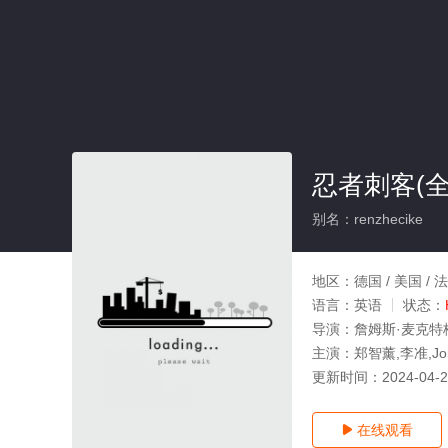
忍者刺客(全
别名：renzhecike
地区：
德国 / 美国 / 
语言：
英语
状态：
导演：
詹姆斯·麦克特
主演：
郑智薰,李准,Jonat
更新时间：
2024-04-
在线观看
