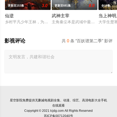
3.0
8.0
更新至153集
更新至681集
全18集
仙逆
武神主宰
当上神明
乡村平凡少年王林，为了心中不屈的信念踏入仙门修行，克服天
主角秦尘本是武域中最顶尖的天才强
大学生楚
影视评论
共
0
条 “百妖谱第二季” 影评
星空影院
免费提供无删减电视剧全集、动漫、综艺、高清电影大全手机
在线观看
Copyright © 2021 lcjdg.com All Rights Reserved
苏ICP备00712040号