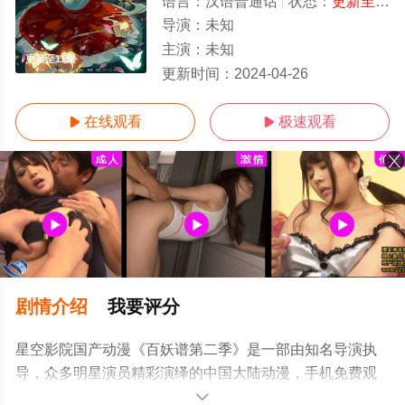
语言：
汉语普通话
状态：
更新至11集
导演：
未知
主演：
未知
更新至11集
更新时间：
2024-04-26
在线观看
极速观看


剧情介绍
我要评分
星空影院国产动漫《百妖谱第二季》是一部由知名导演执
导，众多明星演员精彩演绎的中国大陆动漫，手机免费观
看高清未删减完整版动漫全集就上星空影视，更多相关信
