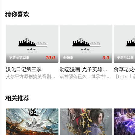
息可移步至豆瓣动漫、电视猫或剧情网等平台了解。
猜你喜欢
。
10.0
3.0
更新至第12集
全60集
更新至12集
汉化日记第三季
动态漫画·光子英雄传：超神灵主
食草老龙
艾尔平方原创搞笑番剧《汉化日记》第三季宣布制作
诸神陨落已久，继承“神祇烙印”的灵
【bili
相关推荐