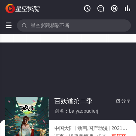






百妖谱第二季
分享

别名：baiyaopudierji
中国大陆
动画,国产动漫
2021
7.0