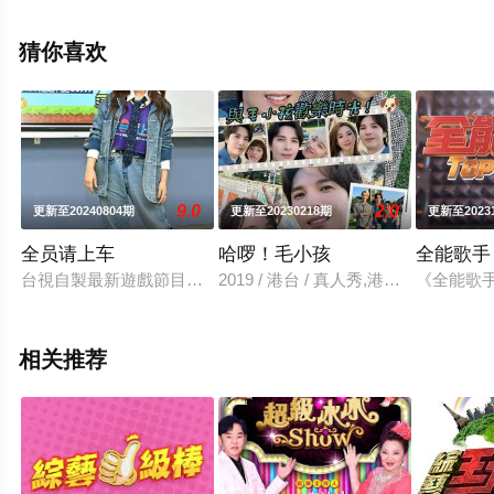
视，更多相关信息可移步至豆瓣综艺、电视猫或剧情网等
平台了解。
猜你喜欢
。
9.0
2.0
更新至20240804期
更新至20230218期
更新至2023
全员请上车
哈啰！毛小孩
全能歌手
台視自製最新遊戲節目《全員請上車》推出招生影片，納豆、風
2019 / 港台 / 真人秀,港台综艺
《全能歌手
相关推荐