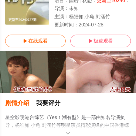
语言：
国语
状态：
更新至20240727期
导演：
未知
主演：
杨皓如,小龟,刘涵竹
更新至20240727期
更新时间：
2024-07-28
在线观看
极速观看


剧情介绍
我要评分
星空影院港台综艺《Yes！潮有型》是一部由知名导演执
导，杨皓如,小龟,刘涵竹等明星演员精彩演绎的中国香港综
艺，手机免费观看高清未删减完整版综艺节目就上星空影
