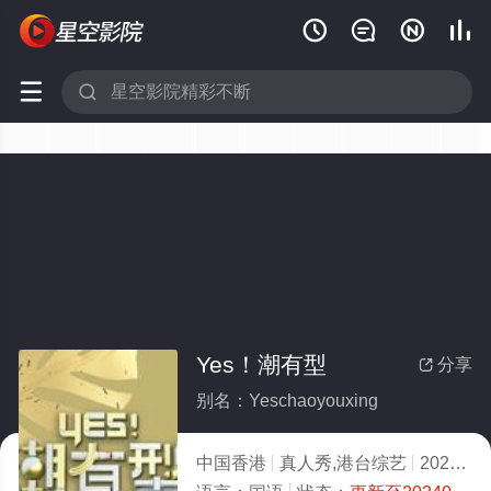






Yes！潮有型
分享

别名：Yeschaoyouxing
中国香港
真人秀,港台综艺
2020
9.