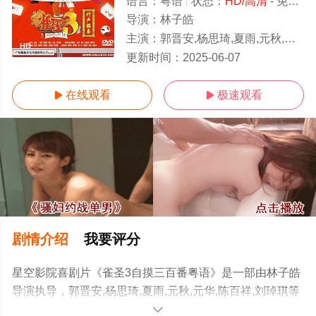
语言：
粤语
状态：
HD/高清
- 免费在线观看
导演：
林子皓
主演：
郭晋安,杨思琦,夏雨,元秋,元华,陈百祥,刘琸琪
HD
更新时间：
2025-06-07
在线观看
极速观看


剧情介绍
我要评分
星空影院喜剧片《雀圣3自摸三百番粤语》是一部由林子皓
导演执导，郭晋安,杨思琦,夏雨,元秋,元华,陈百祥,刘琸琪等
明星演员精彩演绎的中国香港电影，手机免费观看高清未
