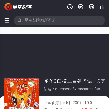






雀圣3自摸三百番粤语
分享

别名：quesheng3zimosanbaifanyueyu
中国香港
喜剧
2007
10.0