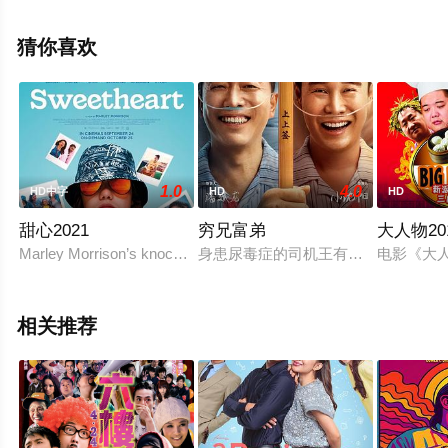
删减完整版电影大全就上星空影视，更多相关信息可移步
至豆瓣电影、电视猫或剧情网等平台了解。
猜你喜欢
。
1.0
4.0
HD中字
HD
HD
甜心2021
穷兄富弟
大人物20
Marley Morrison’s knockout debut feature is a sharply observed
身患尿毒症的司机王有财（潘斌龙 饰
电影《大
相关推荐