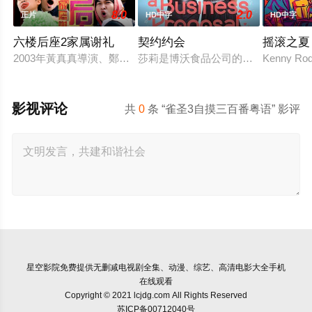
8.0
2.0
正片
HD中字
HD中字
六楼后座2家属谢礼
契约约会
摇滚之夏
2003年黃真真導演、鄭丹瑞編劇的喜劇《六樓后座》拍出香港新一代的
莎莉是博沃食品公司的食品分析师，
Kenny Rodg
影视评论
共
0
条 “雀圣3自摸三百番粤语” 影评
星空影院
免费提供无删减电视剧全集、动漫、综艺、高清电影大全手机
在线观看
Copyright © 2021 lcjdg.com All Rights Reserved
苏ICP备00712040号