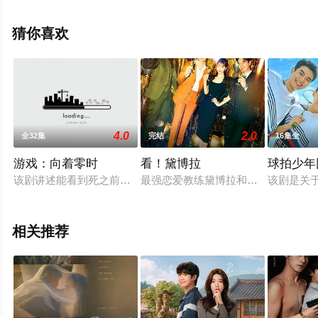
减完整版电视剧全集就上星空影视，更多相关信息可移步
至豆瓣电视剧、电视猫或剧情网等平台了解。
猜你喜欢
。
4.0
2.0
全32集
完结
16集全
游戏：向着零时
看！黛博拉
球拍少年
该剧讲述能看到死之前的瞬间的预言家，和重案组刑警，被卷入
最强恋爱教练黛博拉和魔性的出版企
该剧是关
相关推荐