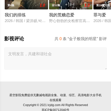
1.0
1.0
第4集
全12集
第10集完结
我们的排练
我的荒糖恋爱
罪与爱
2026 / 韩国 / 梁洪硕,박성현
野心勃勃的女检察官高恩世（贺营 饰
2026 /
影视评论
共
0
条 “金子般我的明星” 影评
星空影院
免费提供无删减电视剧全集、动漫、综艺、高清电影大全手机
在线观看
Copyright © 2021 lcjdg.com All Rights Reserved
苏ICP备00712040号