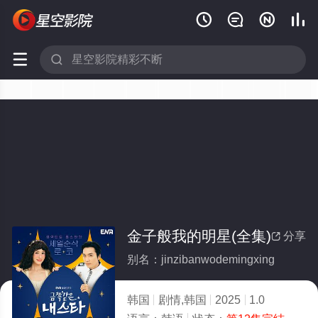






金子般我的明星(全集)
分享

别名：jinzibanwodemingxing
韩国
剧情,韩国
2025
1.0