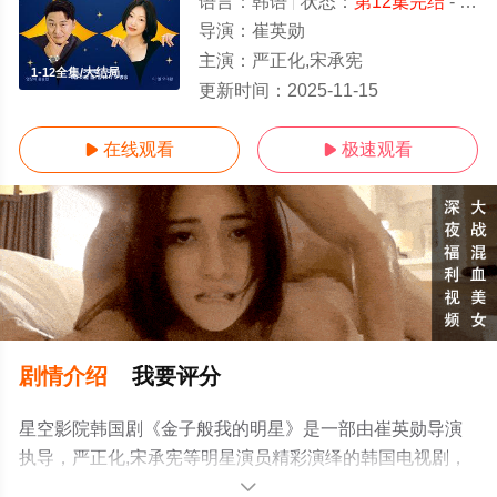
语言：
韩语
状态：
第12集完结
- 免费在线观看
导演：
崔英勋
主演：
严正化,宋承宪
1-12全集/大结局
更新时间：
2025-11-15
在线观看
极速观看


剧情介绍
我要评分
星空影院韩国剧《金子般我的明星》是一部由崔英勋导演
执导，严正化,宋承宪等明星演员精彩演绎的韩国电视剧，
大结局剧情已揭晓（1-12全集），手机免费观看高清未删
