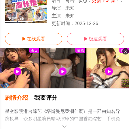
语言：
粤语
状态：
更新至04集
- 免费在线观看
导演：
未知
主演：
未知
更新至04集
更新时间：
2025-12-26
在线观看
极速观看


剧情介绍
我要评分
星空影院港台综艺《塔斯曼尼亞潮什麼》是一部由知名导
演执导，众多明星演员精彩演绎的中国香港综艺，手机免
费观看高清未删减完整版综艺节目就上星空影视，更多相
