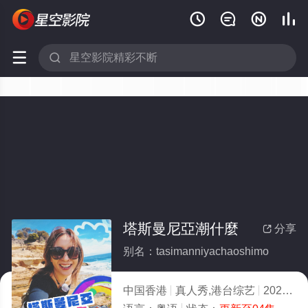






塔斯曼尼亞潮什麼
分享

别名：tasimanniyachaoshimo
中国香港
真人秀,港台综艺
2025
2.