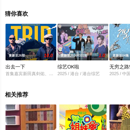
关信息可移步至豆瓣综艺、电视猫或剧情网等平台了解。
猜你喜欢
。
10.0
1.0
更新至26期
更新至20260331期
更新至04集
出去一下
综艺OK啦
无穷之路
首集嘉宾新田真剑佑、草野大成，远赴新西兰拍摄。挑战各式疯狂刺激
2025 / 港台 / 港台综艺
2025 / 
相关推荐