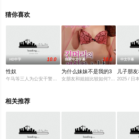
大全就上星空影视，更多相关信息可移步至豆瓣电影、电
视猫或剧情网等平台了解。
猜你喜欢
。
10.0
10.0
HD中字
独家中文字幕
中文字幕
性奴
为什么妹妹不是我的3
儿子朋友
午马等三人为公安干警，奉命前往香港调查拐骗妇女案件，李子
女朋友和姐姐比较如何?我多教教你好
2025 / 
相关推荐