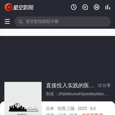






直接投入实践的医大学生情侣
分享

别名：zhijietourushijiandeyidaxueshengqinglv
日本
伦理,三级
2025
9.0