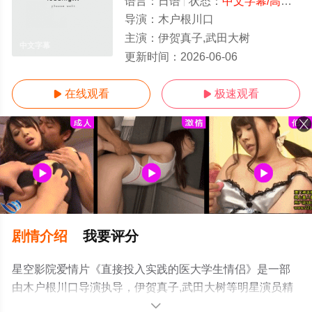
语言：
日语
状态：
中文字幕/高清
- 
导演：
木户根川口
主演：
伊贺真子,武田大树
中文字幕
更新时间：
2026-06-06
在线观看
极速观看


剧情介绍
我要评分
星空影院爱情片《直接投入实践的医大学生情侣》是一部
由木户根川口导演执导，伊贺真子,武田大树等明星演员精
彩演绎的日本电影，手机免费观看高清未删减完整版电影
