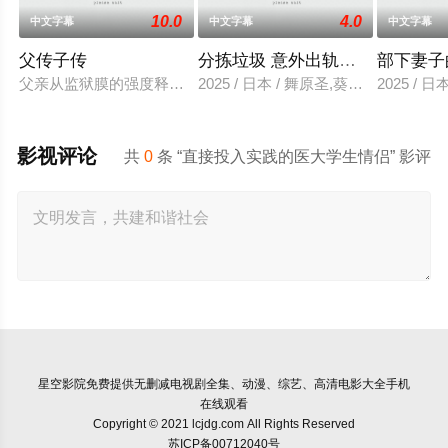
10.0
4.0
中文字幕
中文字幕
中文字幕
父传子传
分拣垃圾 意外出轨性爱
部下妻子
父亲从监狱膜的强度释放，并在六年内回国包含的故事单独jinaede
2025 / 日本 / 舞原圣,葵悠太
2025 /
影视评论
共
0
条 “直接投入实践的医大学生情侣” 影评
星空影院
免费提供无删减电视剧全集、动漫、综艺、高清电影大全手机
在线观看
Copyright © 2021 lcjdg.com All Rights Reserved
苏ICP备00712040号