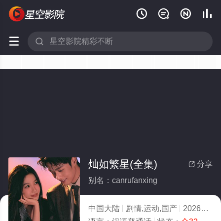






灿如繁星(全集)
分享

别名：canrufanxing
中国大陆
剧情,运动,国产
2026
2.0