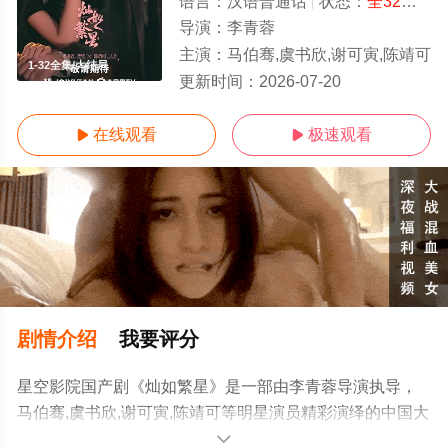
语言：
汉语普通话
状态：
全32集
- 
导演：
李青蓉
主演：
马伯骞,虞书欣,谢可寅,陈靖可
1-32全集/大结局
更新时间：
2026-07-20
在线观看
极速观看


剧情介绍
我要评分
星空影院国产剧《灿如繁星》是一部由李青蓉导演执导，
马伯骞,虞书欣,谢可寅,陈靖可等明星演员精彩演绎的中国大
陆电视剧，大结局剧情已揭晓（1-32全集），手机免费观
