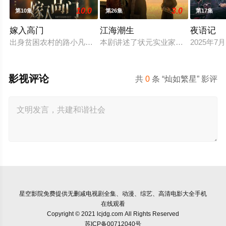
10.0
3.0
第10集
第26集
第17集
嫁入高门
江海潮生
夜语记
出身贫困农村的路小凡，误入豪门，成为京城高官家族的入赘女
本剧讲述了状元实业家张謇创办大生
2025年
影视评论
共
0
条 “灿如繁星” 影评
星空影院
免费提供无删减电视剧全集、动漫、综艺、高清电影大全手机
在线观看
Copyright © 2021 lcjdg.com All Rights Reserved
苏ICP备00712040号