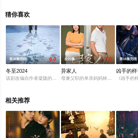
看高清未删减完整版电视剧全集就上星空影视，更多相关
信息可移步至豆瓣电视剧、电视猫或剧情网等平台了解。
猜你喜欢
。
6.0
7.0
第36集完结
全20集
第16集完结
冬至2024
异家人
凶手的样
该剧改编自作者凝陇的同名小说，讲述了刑警江成屹和女麻醉师
母兼父职的单亲妈妈林敏辰（雅慧饰
《凶手的
相关推荐