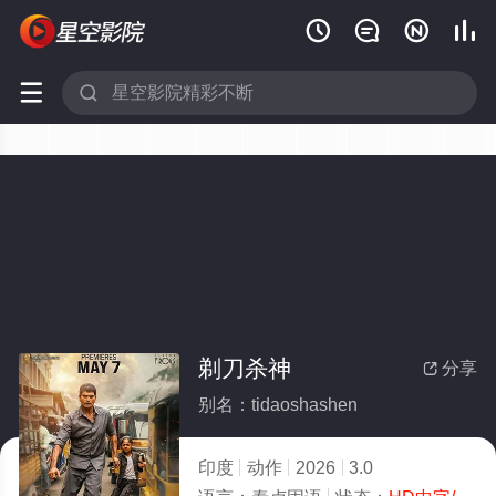






剃刀杀神
分享

别名：tidaoshashen
印度
动作
2026
3.0