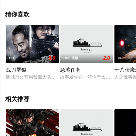
视，更多相关信息可移步至豆瓣电影、电视猫或剧情网等
平台了解。
猜你喜欢
。
5.0
2.0
HD
HD中字版
HD
战刀屠狼
急冻任务
十八伏魔
鹏城市公安局禁毒大队民警蓝海（张永达饰）从警8年，业务能力
故事发生在一座位于太平洋之上的小
人之魂善
相关推荐