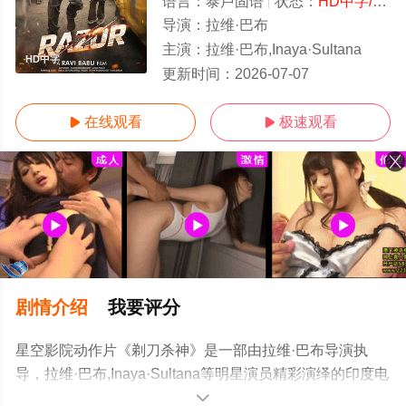
语言：
泰卢固语
状态：
HD中字/高清
导演：
拉维·巴布
主演：
拉维·巴布,Inaya·Sultana
HD中字
更新时间：
2026-07-07
在线观看
极速观看


剧情介绍
我要评分
星空影院动作片《剃刀杀神》是一部由拉维·巴布导演执
导，拉维·巴布,Inaya·Sultana等明星演员精彩演绎的印度电
影，手机免费观看高清未删减完整版电影大全就上星空影
