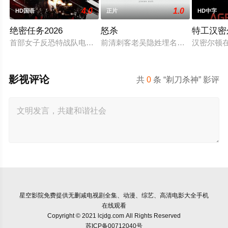
4.0
1.0
HD国语
正片
HD中字
绝密任务2026
怒杀
特工汉密
首部女子反恐特战队电影，面对恐怖主义恶势力，“最飒女子反恐
前清刺客老吴隐姓埋名于药铺，却为
汉密尔顿
影视评论
共
0
条 “剃刀杀神” 影评
星空影院
免费提供无删减电视剧全集、动漫、综艺、高清电影大全手机
在线观看
Copyright © 2021 lcjdg.com All Rights Reserved
苏ICP备00712040号