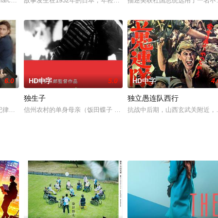
洛窦耶夫斯基上校的领导下, 和波兰鞑靼人形成联盟, 与土耳
archal mother, abused by his siblin
故事发生在1932年的日本，年轻的灯塔员有泽四郎（佐田启二 饰）
描述美联社国总统选用了一名不
6.0
HD中字
5.0
HD中字
4.
独生子
独立愚连队西行
信纪律，相信个人得为团体牺牲；他与队友们兄弟情深，却面临出状况时得找个
信州农村的单身母亲（饭田蝶子 饰）在纺织厂辛劳工作，以供养独生
抗战中后期，山西玄武关附近，