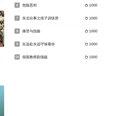
带着刚刚成婚的妻子清子（高峰秀子 饰）来到了位于东京湾的观音
受欢迎的国务卿，因而导至国会的分裂，有些参议员乘机勒索，甚至有人自杀
危险恶邻
1000
6

东北往事之痞子训练营
1000
7

痛苦与扭曲
1000
8

0
在远处永远守候着你
1000
9

假面教师剧场版
1000
10

替死鬼扛责任的尴尬局面。富家女
子良助（叶山正雄 饰）上学。即将毕业的良助经老师开导，决定继续
日军步兵463联队遭八路军毁灭性围歼，全员团灭，代表日军荣耀的军旗不知