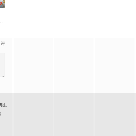
0
满意外的年纪，未来似乎变得很具
文化局干部张乐进心系故土，毅然回村助力振兴，虽遭部分人反对，仍顶
梁兴、林雪宜在网上相约轻生，他们来到一座偏僻的小镇，在小镇里他们经历
影评
爬虫
看