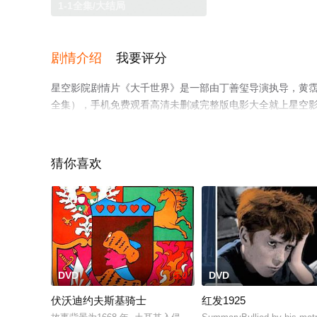
1-1全集/大结局
剧情介绍
我要评分
星空影院剧情片《大千世界》是一部由丁善玺导演执导，黄霑,
全集），手机免费观看高清未删减完整版电影大全就上星空
猜你喜欢
。
DVD
5.0
DVD
伏沃迪约夫斯基骑士
红发1925