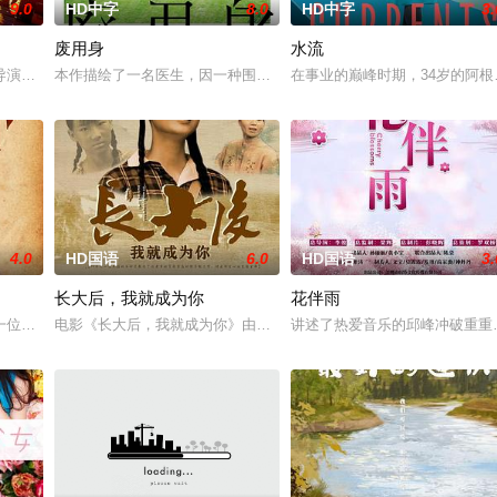
9.0
HD中字
8.0
HD中字
3.
废用身
水流
孩，在追求爱情与理想的道路上历经的艰辛。男主人公曾被迫接受性向矫正治
导演朱达仁萌生拍一部《河南人在北京》电影的念头，在说服主编姚松、老乡韩
本作描绘了一名医生，因一种围绕“废用身”——因瘫痪等原因已无恢
在事业的巅峰时期，34岁的阿
4.0
HD国语
6.0
HD国语
3.
长大后，我就成为你
花伴雨
一位小镇女子向疏远的哥哥借了钱，独自一人踏上穿越西德克萨斯州的旅程，寻
电影《长大后，我就成为你》由中共四川省第十一届党代表、第十二
讲述了热爱音乐的邱峰冲破重重