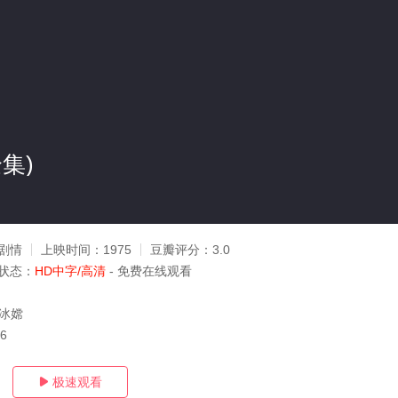
集)
剧情
上映时间：
1975
豆瓣评分：
3.0
状态：
HD中字/高清
- 免费在线观看
潘冰嫦
26
极速观看
