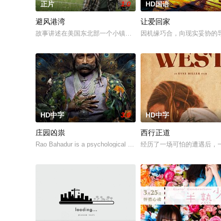
正片
1.0
HD国语
避风港湾
让爱回家
故事讲述在美国东北部一个小镇的农场，一个怀抱音乐理想的男
因机缘巧合，向现实妥协的
HD中字
3.0
HD中字
庄园凶祟
西行正道
Rao Bahadur is a psychological drama set against the backdrop
经历了一场可怕的遭遇后，