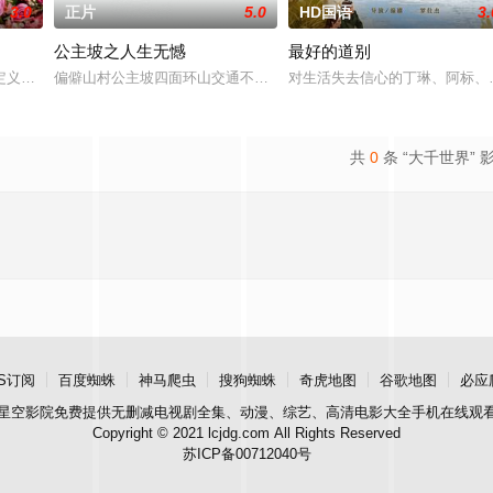
3.0
正片
5.0
HD国语
3.
公主坡之人生无憾
最好的道别
他该如何面对现实，能改变他的命运的是谁？什么才是生命价值的真谛？面对
定义，它是梦开始的地方，没有深思熟虑，只有最单纯的坚定，然而，在这个充
偏僻山村公主坡四面环山交通不便，多为留守老人妇女儿童。退休市
对生活失去信心的丁琳、阿标、
共
0
条 “大千世界” 
S订阅
百度蜘蛛
神马爬虫
搜狗蜘蛛
奇虎地图
谷歌地图
必应
星空影院
免费提供无删减电视剧全集、动漫、综艺、高清电影大全手机在线观
Copyright © 2021 lcjdg.com All Rights Reserved
苏ICP备00712040号