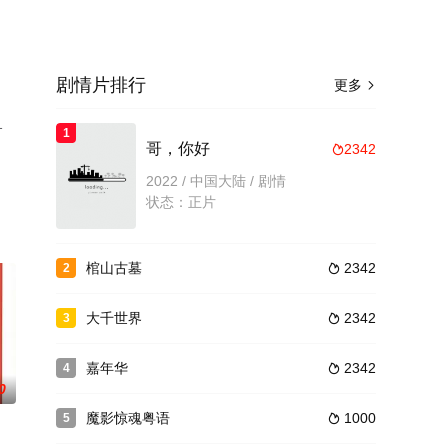
剧情片排行
更多

1
1
哥，你好
2342

2022 / 中国大陆 / 剧情
状态：正片
棺山古墓
2342
2

大千世界
2342
3

嘉年华
2342
4

0
魔影惊魂粤语
1000
5
