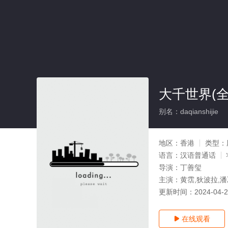
大千世界(全
别名：daqianshijie
地区：
香港
类型：
语言：
汉语普通话
导演：
丁善玺
主演：
黄霑,狄波拉,
更新时间：
2024-04-
在线观看
