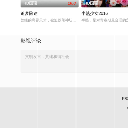
HD国语
10.0
HD国语
追梦险途
半熟少女2016
曾经的商界天才，被迫跌落神坛。被那微不足道的成就麻醉过后
半熟，是对青春期最合理的
影视评论
RS