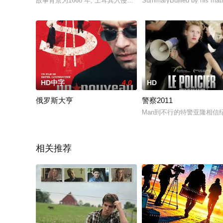
故事背景为1668 年, 土耳其入侵波兰东部边境。波兰军队, 在伏
SummaryBullied by his matri
HD中字
4.0
HD
俄罗斯大亨
警察2011
Man到不行的特警亚隆相
相关推荐