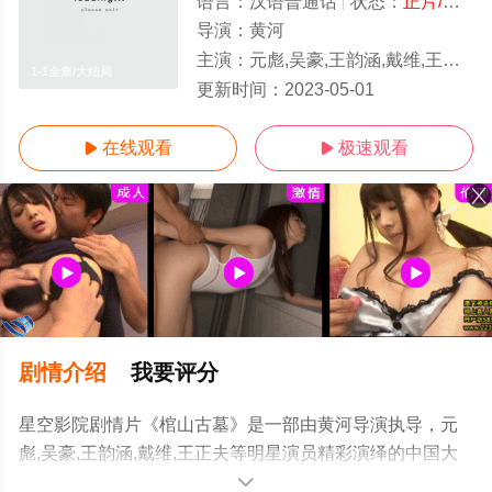
语言：
汉语普通话
状态：
正片/高清
导演：
黄河
主演：
元彪,吴豪,王韵涵,戴维,王正夫
1-1全集/大结局
更新时间：
2023-05-01
在线观看
极速观看


剧情介绍
我要评分
星空影院剧情片《棺山古墓》是一部由黄河导演执导，元
彪,吴豪,王韵涵,戴维,王正夫等明星演员精彩演绎的中国大
陆电影，大结局剧情已揭晓（1-1全集），手机免费观看高
