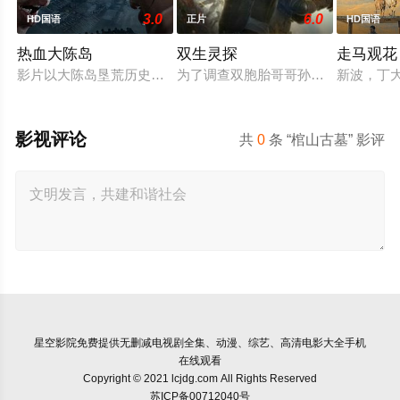
3.0
6.0
HD国语
正片
HD国语
热血大陈岛
双生灵探
走马观花
影片以大陈岛垦荒历史为创作底色，在尊重历史真实性的前提下
为了调查双胞胎哥哥孙小糊的失踪，
新波，丁
影视评论
共
0
条 “棺山古墓” 影评
星空影院
免费提供无删减电视剧全集、动漫、综艺、高清电影大全手机
在线观看
Copyright © 2021 lcjdg.com All Rights Reserved
苏ICP备00712040号