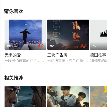
清未删减完整版电影大全就上星空影视，更多相关信息可
移步至豆瓣电影、电视猫或剧情网等平台了解。
猜你喜欢
。
6.0
5.0
HD中字
HD
HD
无惧的爱
三块广告牌
德国往事
一段可怕难忘的经历，致使麦士活在阴影的恐惧下，原来，他遇
米尔德雷德（弗兰西斯·麦克多蒙德 Fr
1946
相关推荐