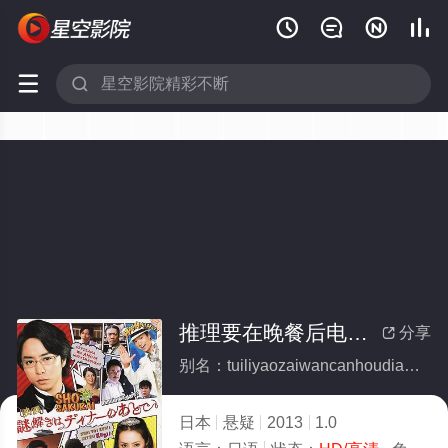






推理要在晚餐后电影版
分享

别名：tuiliyaozaiwancanhoudianyingban
日本
悬疑
2013
1.0