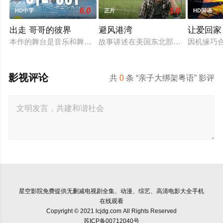
6.0
1.0
HD中字
正片
HD国语
出走 哥哥的彼界
避风港湾
让爱回家
本作的舞台是音乐和舞蹈融入生活的冲绳。与母亲朱音、妹妹舞
故事讲述在美国东北部一个小镇的农
因机缘巧
影视评论
共
0
条 “亲子大绑架粤语” 影评
星空影院
免费提供无删减电视剧全集、动漫、综艺、高清电影大全手机
在线观看
Copyright © 2021 lcjdg.com All Rights Reserved
苏ICP备00712040号