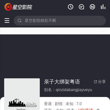






亲子大绑架粤语
分享

别名：qinzidabangjiayueyu
香港
剧情
未知
7.0