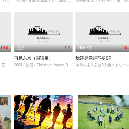
猪串起故事主轴，讲述代沟、城乡差异的都市描绘。此作故事简单，但人物
 his father built with his own two
《緝魔》劇情緢述溫子昇（莊凱勛 飾）是個作風暴烈的刑警，負責調
作家由纪夫（丰川悦司）由于整
10.0
正片
1.0
HD中字
10.
再见东京（国语版）
我还是觉得不妥SP
差，被公司老总赵明伟故意设局拍下裸照要挟，让李冰蓝以不正当的身体交易
，互相扶持却不曾想，终有一天为爱反目，分道扬镳。姐姐安易欣离开六道门去
2008 / 德国 / Christoph,Hagen,Dittmann,Heio,von,Stetten,Gerd,
本作の主人公は3人組ストリー