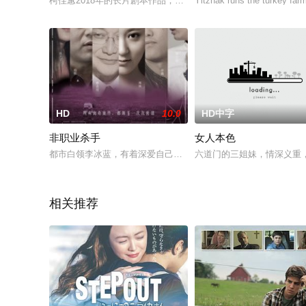
柯佳蕙2018年的长片剧本作品，以主角女儿小春和偷来的小神
Yitzhak runs the turkey farm
HD
10.0
HD中字
非职业杀手
女人本色
都市白领李冰蓝，有着深爱自己的老公和幸福的小家因为一次公
六道门的三姐妹，情深义重
相关推荐