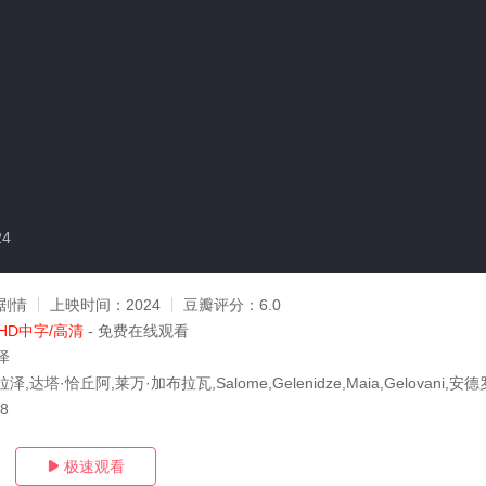
24
剧情
上映时间：
2024
豆瓣评分：
6.0
HD中字/高清
- 免费在线观看
泽
,达塔·恰丘阿,莱万·加布拉瓦,Salome,Gelenidze,Maia,Gelovani,安
18
极速观看
