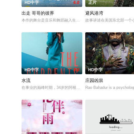
HD中字
6.0
正片
出走 哥哥的彼界
避风港湾
本作的舞台是音乐和舞蹈融入生活的冲绳。与母亲朱音、妹妹舞
故事讲述在美国东北部一个
HD中字
3.0
HD中字
水流
庄园凶祟
在事业的巅峰时期，34岁的阿根廷造型师丽娜在瑞士的一场颁奖
Rao Bahadur is a psycholog