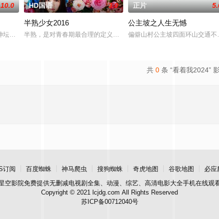
10.0
HD国语
3.0
正片
5.
半熟少女2016
公主坡之人生无憾
追求自己的音乐梦想，并走出了困住他的亲情隔阂，和父亲和解，自我成长，
神坛。被那微不足道的成就麻醉过后他该如何面对现实，能改变他的命运的是谁
半熟，是对青春期最合理的定义，它是梦开始的地方，没有深思熟虑
偏僻山村公主坡四面环山交通不
共
0
条 “看着我2024” 
S订阅
百度蜘蛛
神马爬虫
搜狗蜘蛛
奇虎地图
谷歌地图
必应
星空影院
免费提供无删减电视剧全集、动漫、综艺、高清电影大全手机在线观
Copyright © 2021 lcjdg.com All Rights Reserved
苏ICP备00712040号