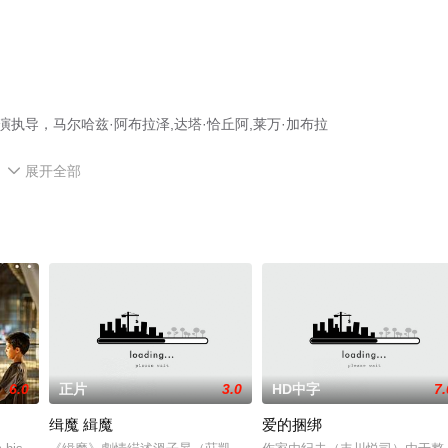
演执导，马尔哈兹·阿布拉泽,达塔·恰丘阿,莱万·加布拉
展开全部
a,Marita,Meskhoradze,Eka,Mzhavanadze,Temo,Rekhviashvili,亚等明星

全就上星空影视，更多相关信息可移步至豆瓣电影、电视猫或剧情网等平
6.0
正片
3.0
HD中字
7.
缉魔 緝魔
爱的捆绑