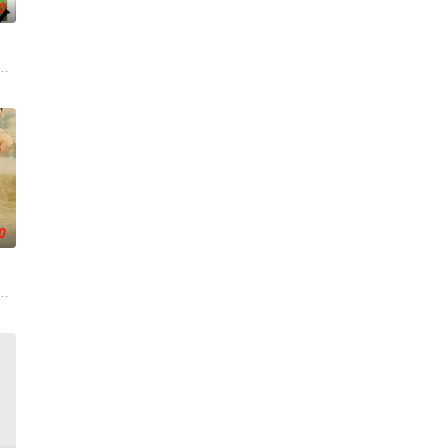
0
。男主人公曾被迫接受性向矫正治
电影的念头，在说服主编姚松、老乡韩战、二房东杨小强加入后，一路曲
绕“废用身”——因瘫痪等原因已无恢复可能的四肢——的治疗方法，而一步步
0
一人踏上穿越西德克萨斯州的旅程，寻求紧急医疗救助。一路上，她既遭
中共四川省第十一届党代表、第十二届中华慈善奖最具爱心慈善楷模张彦杰老