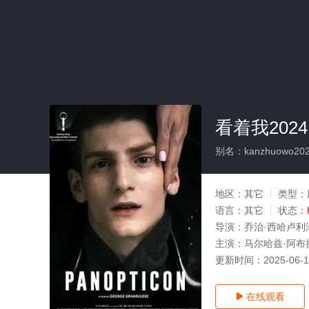
看着我2024
别名：kanzhuowo20
地区：
其它
类型：
语言：
其它
状态：
导演：
乔治·西哈卢利
主演：
马尔哈兹·阿布拉泽
更新时间：
2025-06-
在线观看
