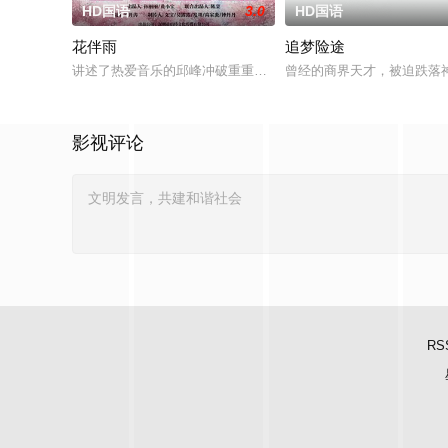
HD国语
3.0
HD国语
花伴雨
追梦险途
讲述了热爱音乐的邱峰冲破重重阻力，克服种种困难，组建乐队
曾经的商界天才，被迫跌落
影视评论
RS