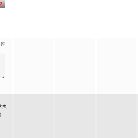
0
？什么才是生命价值的真谛？面对
，只有最单纯的坚定，然而，在这个充满意外的年纪，未来似乎变得很具
便，多为留守老人妇女儿童。退休市文化局干部张乐进心系故土，毅然回村助
影评
爬虫
看