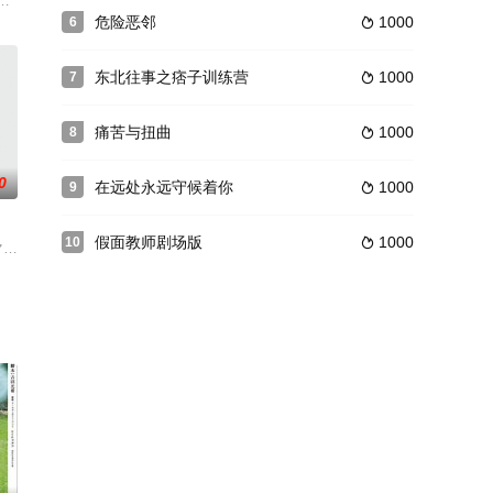
查一起無頭女屍案件時，遇到前來驗屍的冷酷女法醫韓雪甯（邵雨薇
日忙于写作，与妻子萌宝（山口智子）渐渐生出一层隔膜，而两人原本平淡简
危险恶邻
1000
6

东北往事之痞子训练营
1000
7

痛苦与扭曲
1000
8

0
在远处永远守候着你
1000
9

假面教师剧场版
1000
10

过了平静的生活，可好景不长，一
Lohmeyer,米夏埃尔·哈
マー「ポン・ポコ・ピー」の一員・上新井田みどり。動画の再生数が伸び悩む