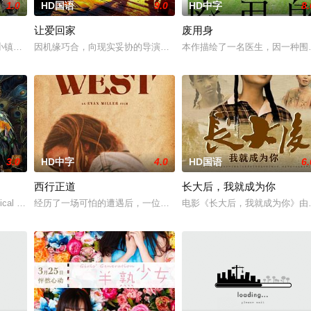
1.0
HD国语
9.0
HD中字
8.
让爱回家
废用身
一起生活的照屋踊，憧憬舞蹈学校的丽莎，开始了舞蹈生涯。朱音为了支撑家
小镇的农场，一个怀抱音乐理想的男孩，在追求爱情与理想的道路上历经的艰辛
因机缘巧合，向现实妥协的导演朱达仁萌生拍一部《河南人在北京》
本作描绘了一名医生，因一种围
3.0
HD中字
4.0
HD国语
6.
西行正道
长大后，我就成为你
典礼后，被一种突如其来的冲动驱使。回到布宜诺斯艾利斯后，她什么也没
ical drama set against the backdrop
经历了一场可怕的遭遇后，一位小镇女子向疏远的哥哥借了钱，独自
电影《长大后，我就成为你》由