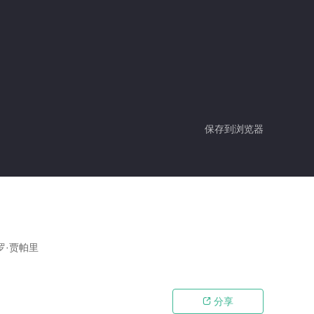
保存到浏览器
德罗·贾帕里
分享
