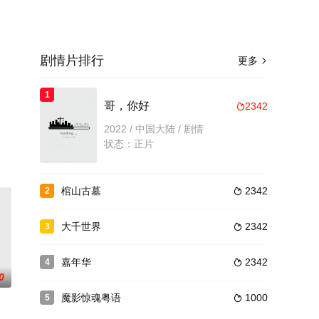
剧情片排行
更多

1
哥，你好
2342

演员精
2022 / 中国大陆 / 剧情
台了
状态：正片
棺山古墓
2342
2

大千世界
2342
3

嘉年华
2342
4

0
魔影惊魂粤语
1000
5
