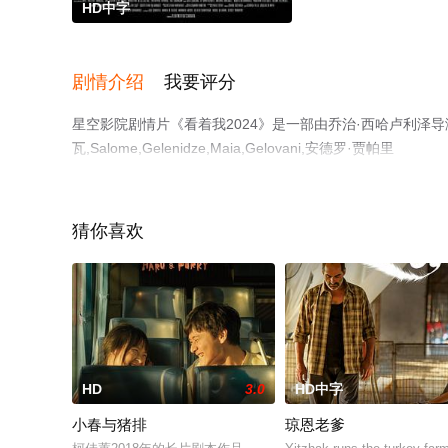
HD中字
剧情介绍
我要评分
星空影院剧情片《看着我2024》是一部由乔治·西哈卢利泽导
瓦,Salome,Gelenidze,Maia,Gelovani,安德罗·贾帕里
泽,Vakhtang,Kedeladze,Paata,Kvlividze,Beka,Lemonjav
彩演绎的其它电影，手机免费观看高清未删减完整版电影大
解。
猜你喜欢
。
HD
3.0
HD中字
小春与猪排
琼恩老爹