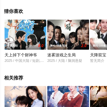
集就上星空影视，更多相关信息可移步至豆瓣电视剧、电
视猫或剧情网等平台了解。
猜你喜欢
。
8.0
2.0
全集完结
第41-59集完结
第81-100
天上掉下个财神爷
迷雾游戏之生局
天降双宝
2025 / 中国大陆 / 短剧,现代都市
2025 / 大陆 / 脑洞悬疑
暂无简介
相关推荐