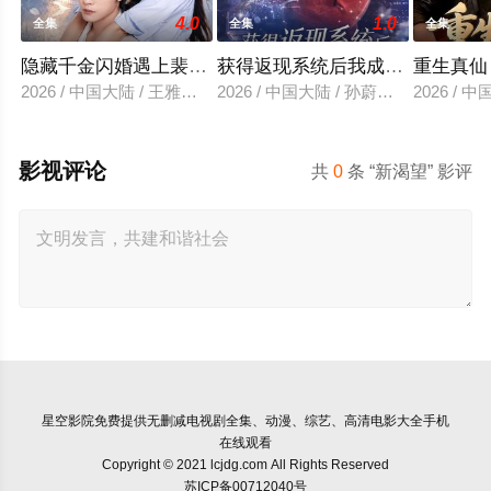
4.0
1.0
全集
全集
全集
隐藏千金闪婚遇上裴先生
获得返现系统后我成了万人迷
重生真仙
2026 / 中国大陆 / 王雅清＆朱城玮
2026 / 中国大陆 / 孙蔚琳＆魏胜奇
2026 /
影视评论
共
0
条 “新渴望” 影评
星空影院
免费提供无删减电视剧全集、动漫、综艺、高清电影大全手机
在线观看
Copyright © 2021 lcjdg.com All Rights Reserved
苏ICP备00712040号