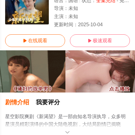
语言：
国语
状态：
全集完结
- 免费在线观看
导演：
未知
主演：
未知
全集完结/大结局
更新时间：
2025-10-04
在线观看
极速观看


剧情介绍
我要评分
星空影院爽剧《新渴望》是一部由知名导演执导，众多明
星演员精彩演绎的中国大陆电视剧，大结局剧情已揭晓
（全集完结），手机免费观看高清未删减完整版电视剧全
