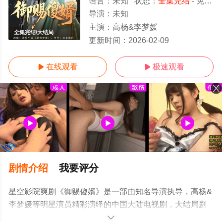
语言：
未知
状态：
全集完结
- 免费在线观看
导演：
未知
主演：
高杨&李梦媛
全集完结/大结局
更新时间：
2026-02-09
在线观看
极速观看


剧情介绍
我要评分
星空影院爽剧《御赐傻婿》是一部由知名导演执导，高杨&
李梦媛等明星演员精彩演绎的中国大陆电视剧，大结局剧
情已揭晓（全集完结），手机免费观看高清未删减完整版
