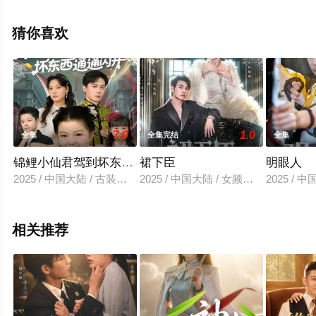
电视剧全集就上星空影视，更多相关信息可移步至豆瓣电
视剧、电视猫或剧情网等平台了解。
猜你喜欢
。
7.0
1.0
全集
全集完结
全集
锦鲤小仙君驾到坏东西通通闪开
裙下臣
明眼人
2025 / 中国大陆 / 古装仙侠
2025 / 中国大陆 / 女频恋爱
2025 / 
相关推荐