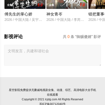
5.0
7.0
全集
全集
全集
傅先生的掌心娇
神女青岑
错把董事
2026 / 中国大陆 / 吴宇航＆郑千亦
2026 / 中国大陆 / 李芮峤＆张媛媛
2026 /
影视评论
共
0
条 “御赐傻婿” 影评
星空影院
免费提供无删减电视剧全集、动漫、综艺、高清电影大全手机
在线观看
Copyright © 2021 lcjdg.com All Rights Reserved
苏ICP备00712040号