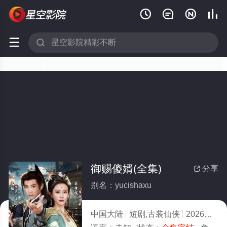






御赐傻婿(全集)
分享

别名：yucishaxu
中国大陆
短剧,古装仙侠
2026
1.0