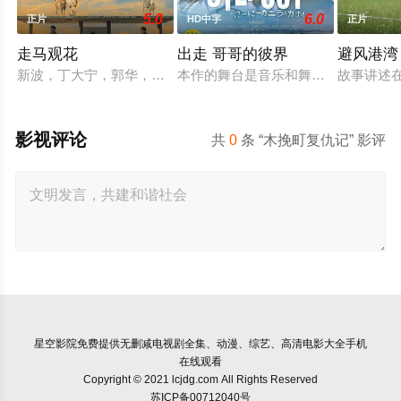
5.0
6.0
正片
HD中字
正片
走马观花
出走 哥哥的彼界
避风港湾
新波，丁大宁，郭华，程一木他们毕业于同一所大学。他们和很
本作的舞台是音乐和舞蹈融入生活的
故事讲述
影视评论
共
0
条 “木挽町复仇记” 影评
星空影院
免费提供无删减电视剧全集、动漫、综艺、高清电影大全手机
在线观看
Copyright © 2021 lcjdg.com All Rights Reserved
苏ICP备00712040号