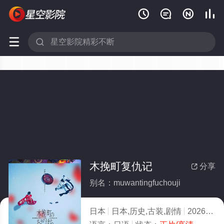






木挽町复仇记
分享

别名：muwantingfuchouji
日本
日本,历史,古装,剧情
2026
6.0