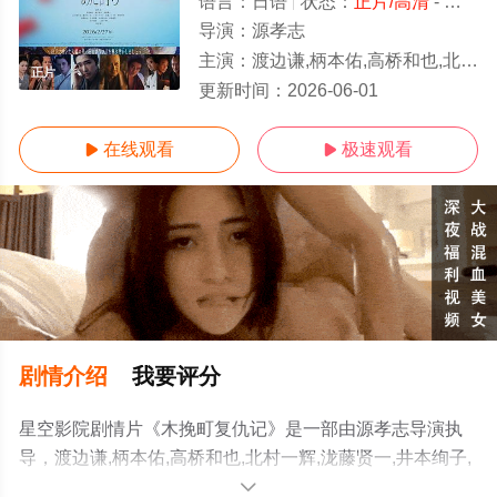
语言：
日语
状态：
正片/高清
- 免费在线观看
导演：
源孝志
主演：
渡边谦,柄本佑,高桥和也,北村一辉,泷藤贤一,井本绚子,石桥莲司,野村周平,濑户康史,泽口靖子,正名仆蔵,山口马木也,长尾谦杜
正片
更新时间：
2026-06-01
在线观看
极速观看


剧情介绍
我要评分
星空影院剧情片《木挽町复仇记》是一部由源孝志导演执
导，渡边谦,柄本佑,高桥和也,北村一辉,泷藤贤一,井本绚子,
石桥莲司,野村周平,濑户康史,泽口靖子,正名仆蔵,山口马木
