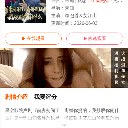
语言：
未知
状态：
全集完结
- 免费在线观看
导演：
未知
主演：
谭煦哲＆艾江山
全集完结/大结局
更新时间：
2026-06-03
在线观看
极速观看


剧情介绍
我要评分
星空影院爽剧《前妻别闹了：离婚你提的，我炒股你闹什
么》是一部由知名导演执导，谭煦哲＆艾江山等明星演员
精彩演绎的中国大陆电视剧，大结局剧情已揭晓（全集完
