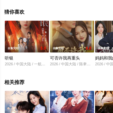
结），手机免费观看高清未删减完整版电视剧全集就上星
空影视，更多相关信息可移步至豆瓣电视剧、电视猫或剧
猜你喜欢
情网等平台了解。
。
5.0
6.0
全集完结
全集完结
全集完结
听银
可否许我再重头
妈妈和我
2026 / 中国大陆 / 一航＆至春禾
2026 / 中国大陆 / 陈聿修＆罗玮
2026 /
相关推荐