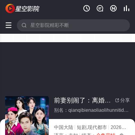






前妻别闹了：离婚你提的，我炒股你闹什么(全集)
分享

别名：qianqibienaoliaolihunnitidewochaoguninaoshime
中国大陆
短剧,现代都市
2026
7.0