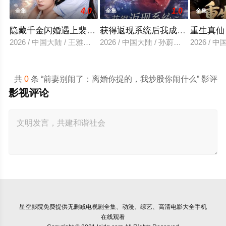
4.0
1.0
全集
全集
全集
隐藏千金闪婚遇上裴先生
获得返现系统后我成了万人迷
重生真仙
2026 / 中国大陆 / 王雅清＆朱城玮
2026 / 中国大陆 / 孙蔚琳＆魏胜奇
2026 /
共
0
条 “前妻别闹了：离婚你提的，我炒股你闹什么” 影评
影视评论
星空影院
免费提供无删减电视剧全集、动漫、综艺、高清电影大全手机
在线观看