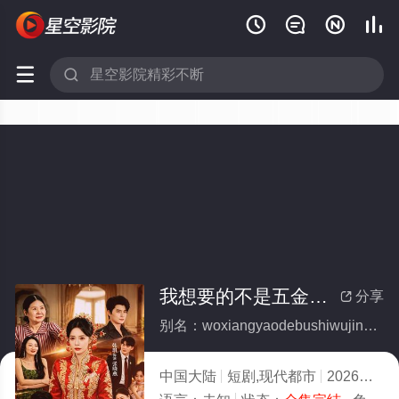






我想要的不是五金，是尊重(全集)
分享

别名：woxiangyaodebushiwujinshizunzhong
中国大陆
短剧,现代都市
2026
3.0