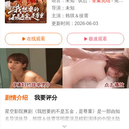
语言：
未知
状态：
全集完结
- 免费在线观看
导演：
未知
主演：
韩琪＆徐霄
全集完结/大结局
更新时间：
2026-06-03
在线观看
极速观看


剧情介绍
我要评分
星空影院爽剧《我想要的不是五金，是尊重》是一部由知
名导演执导，韩琪＆徐霄等明星演员精彩演绎的中国大陆
电视剧，大结局剧情已揭晓（全集完结），手机免费观看
