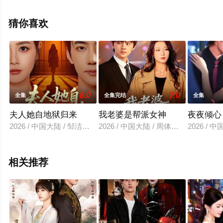
高清未删减完整版电视剧全集就上星空影视，更多相关信
息可移步至豆瓣电视剧、电视猫或剧情网等平台了解。
猜你喜欢
。
8.0
7.0
全集
全集完结
全集
夫人她自地狱归来
我老婆是帮派女神
夜夜倾心
2026 / 中国大陆 / 邹洁仪＆李冠霖
2026 / 中国大陆 / 周体顺＆张婉琳
2026 /
相关推荐