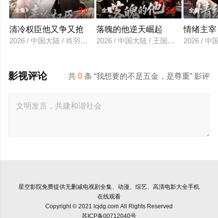
3.0
5.0
全集
全集
全集
清冷权臣他又争又抢
落魄的他逆天崛起
情绪主宰
2026 / 中国大陆 / 肖羽凯＆林一允
2026 / 中国大陆 / 王国豪杰＆诗语＆
2026 /
影视评论
共
0
条 “我想要的不是五金，是尊重” 影评
星空影院
免费提供无删减电视剧全集、动漫、综艺、高清电影大全手机
在线观看
Copyright © 2021 lcjdg.com All Rights Reserved
苏ICP备00712040号