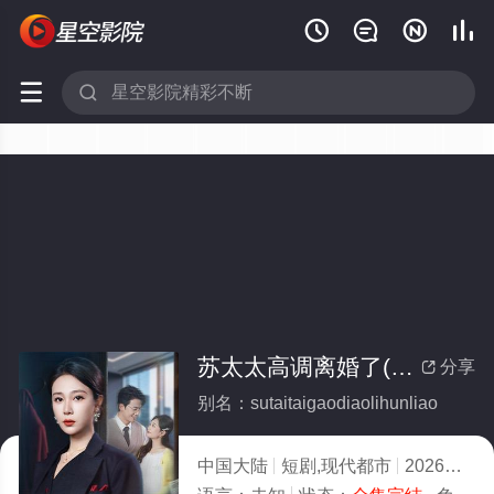






苏太太高调离婚了(全集)
分享

别名：sutaitaigaodiaolihunliao
中国大陆
短剧,现代都市
2026
6.0