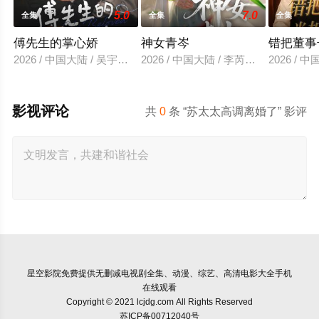
5.0
7.0
全集
全集
全集
傅先生的掌心娇
神女青岑
错把董事
2026 / 中国大陆 / 吴宇航＆郑千亦
2026 / 中国大陆 / 李芮峤＆张媛媛
2026 /
影视评论
共
0
条 “苏太太高调离婚了” 影评
星空影院
免费提供无删减电视剧全集、动漫、综艺、高清电影大全手机
在线观看
Copyright © 2021 lcjdg.com All Rights Reserved
苏ICP备00712040号