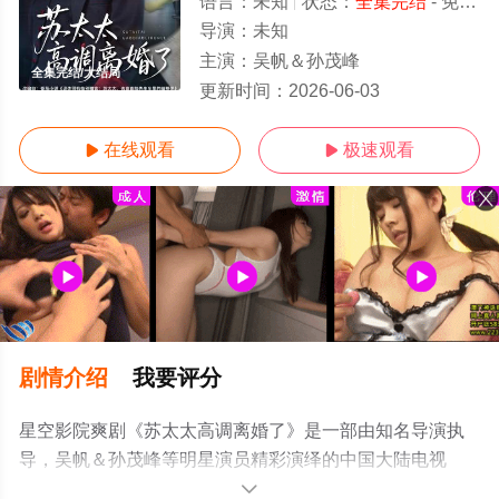
语言：
未知
状态：
全集完结
- 免费在线观看
导演：
未知
主演：
吴帆＆孙茂峰
全集完结/大结局
更新时间：
2026-06-03
在线观看
极速观看


剧情介绍
我要评分
星空影院爽剧《苏太太高调离婚了》是一部由知名导演执
导，吴帆＆孙茂峰等明星演员精彩演绎的中国大陆电视
剧，大结局剧情已揭晓（全集完结），手机免费观看高清
