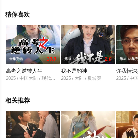
未删减完整版电视剧全集就上星空影视，更多相关信息可
移步至豆瓣电视剧、电视猫或剧情网等平台了解。
猜你喜欢
。
10.0
2.0
全集完结
第31-52集完结
第31-65集
高考之逆转人生
我不是钓神
许我情深
2025 / 中国大陆 / 现代都市
2025 / 大陆 / 反转爽
2025 / 
相关推荐