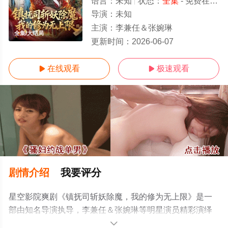
语言：
未知
状态：
全集
- 免费在线观看
导演：
未知
主演：
李兼任＆张婉琳
全集/大结局
更新时间：
2026-06-07
在线观看
极速观看


剧情介绍
我要评分
星空影院爽剧《镇抚司斩妖除魔，我的修为无上限》是一
部由知名导演执导，李兼任＆张婉琳等明星演员精彩演绎
的中国大陆电视剧，大结局剧情已揭晓（全集），手机免
