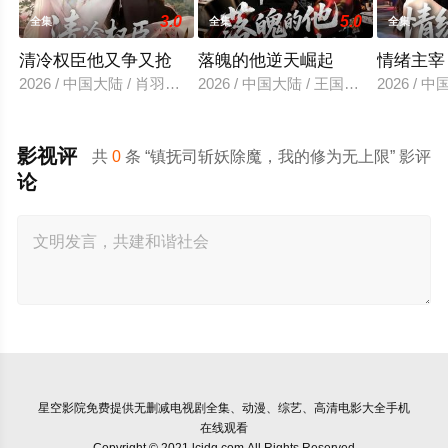
3.0
5.0
全集
全集
全集
清冷权臣他又争又抢
落魄的他逆天崛起
情绪主宰
2026 / 中国大陆 / 肖羽凯＆林一允
2026 / 中国大陆 / 王国豪杰＆诗语＆
2026 /
影视评
共
0
条 “镇抚司斩妖除魔，我的修为无上限” 影评
论
星空影院
免费提供无删减电视剧全集、动漫、综艺、高清电影大全手机
在线观看
Copyright © 2021 lcjdg.com All Rights Reserved