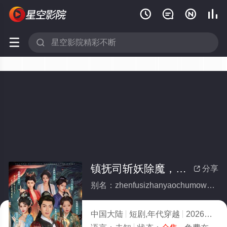






镇抚司斩妖除魔，我的修为无上限(全集)
分享

别名：zhenfusizhanyaochumowodexiuweiwushangxian
中国大陆
短剧,年代穿越
2026
1.0