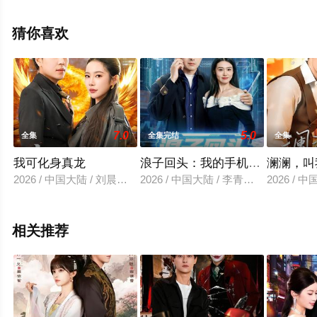
费观看高清未删减完整版电视剧全集就上星空影视，更多
相关信息可移步至豆瓣电视剧、电视猫或剧情网等平台了
猜你喜欢
解。
。
7.0
5.0
全集
全集完结
全集
我可化身真龙
浪子回头：我的手机可以预知未
澜澜，叫
2026 / 中国大陆 / 刘晨宇＆杨林涛
2026 / 中国大陆 / 李青霖＆徐格男
2026 /
相关推荐