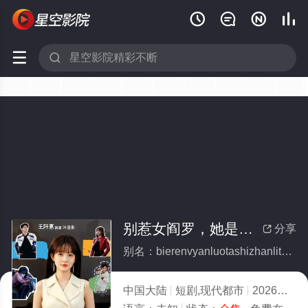






别惹女阎罗，她是战力天花板(全集)
分享

别名：bierenvyanluotashizhanlitianhuaban
中国大陆
短剧,现代都市
2026
2.0