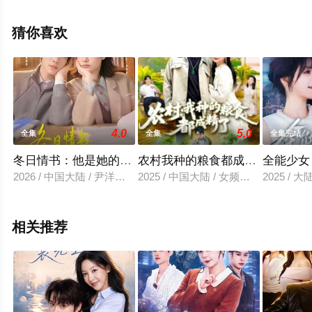
看高清未删减完整版电视剧全集就上星空影视，更多相关
信息可移步至豆瓣电视剧、电视猫或剧情网等平台了解。
猜你喜欢
。
4.0
5.0
全集
全集
全集完结
冬日情书：他是她的男主角
农村我种的粮食都成精了
全能少女
2026 / 中国大陆 / 尹洋＆赵毓杰
2025 / 中国大陆 / 女频恋爱
2025 / 
相关推荐