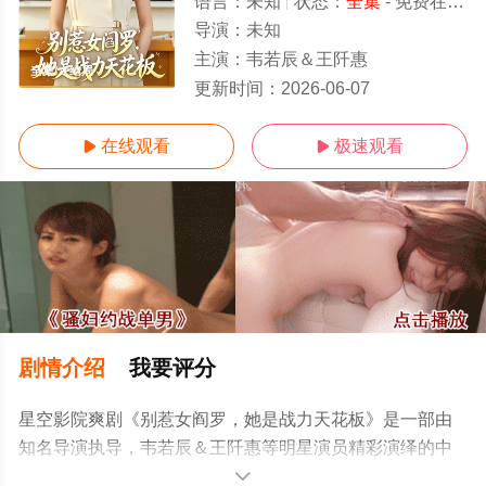
语言：
未知
状态：
全集
- 免费在线观看
导演：
未知
主演：
韦若辰＆王阡惠
全集/大结局
更新时间：
2026-06-07
在线观看
极速观看


剧情介绍
我要评分
星空影院爽剧《别惹女阎罗，她是战力天花板》是一部由
知名导演执导，韦若辰＆王阡惠等明星演员精彩演绎的中
国大陆电视剧，大结局剧情已揭晓（全集），手机免费观
