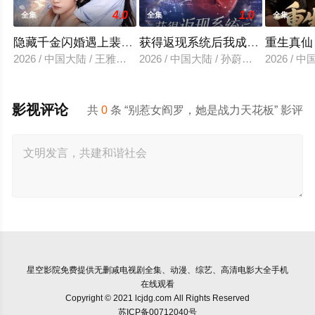
4.0
1.0
全集
全集
全集
隐藏千金闪婚遇上裴先生
获得返现系统后我成了万人迷
重生真仙
2026 / 中国大陆 / 王雅清＆朱城玮
2026 / 中国大陆 / 孙蔚琳＆魏胜奇
2026 /
影视评论
共
0
条 “别惹女阎罗，她是战力天花板” 影评
星空影院
免费提供无删减电视剧全集、动漫、综艺、高清电影大全手机
在线观看
Copyright © 2021 lcjdg.com All Rights Reserved
苏ICP备00712040号