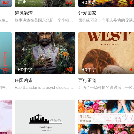
6.0
正片
1.0
HD国语
9.
避风港湾
让爱回家
多年轻人一样，自以为是，敏感错弱，没有被认可的才华。他们来自不同的地
入生活的冲绳。与母亲朱音、妹妹舞一起生活的照屋踊，憧憬舞蹈学校的丽莎，
故事讲述在美国东北部一个小镇的农场，一个怀抱音乐理想的男孩，
因机缘巧合，向现实妥协的导演
3.0
HD中字
3.0
HD中字
4.
庄园凶祟
西行正道
无恢复可能的四肢——的治疗方法，而一步步踏入在追求理想的理性与疯狂
的阿根廷造型师丽娜在瑞士的一场颁奖典礼后，被一种突如其来的冲动驱使。回
Rao Bahadur is a psychological drama set against the backdrop
经历了一场可怕的遭遇后，一位