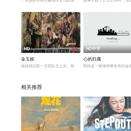
一宗国际名模涉嫌虐待女儿的冤案，竟成了法律界、权贵与名媛
故事开始于公元1154年，若弗
HD
5.0
HD中字
金玉姬
心的归属
描述我抗联一支部队北上后，留下一朝鲜族女共产党员金玉姬在
凯特是一家律师事务所的金
相关推荐