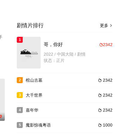
剧情片排行
更多

手
1
哥，你好
2342

2022 / 中国大陆 / 剧情
状态：正片
棺山古墓
2342
2

大千世界
2342
3

嘉年华
2342
4

0
魔影惊魂粤语
1000
5
