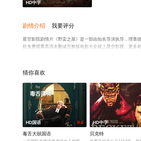
HD中字
剧情介绍
我要评分
星空影院剧情片《野蛮之屋》是一部由知名导演执导，理查德·E·格
机免费观看高清未删减完整版电影大全就上星空影视，更多
猜你喜欢
。
HD国语
9.0
HD中字
毒舌大狀国语
贝克特