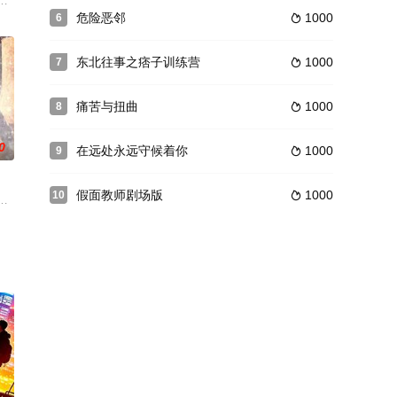
久
与梦想，学习采茶制茶工艺，考取评茶师的故事。
苦于无法写出好诗。当她发现班级里的少年吉米拥有超群的诗歌创作灵感，她
危险恶邻
1000
6

东北往事之痞子训练营
1000
7

痛苦与扭曲
1000
8

0
在远处永远守候着你
1000
9

假面教师剧场版
1000
10

变了对事业和生活的态度。爱丽森
，还拥有数亿身价。只是感情方面一片空白，面对表妹（翁虹饰）的迷恋
柳叶桃、影片中她以“侠女”形象惊艳亮相，气势汹汹、人物立体感很强。