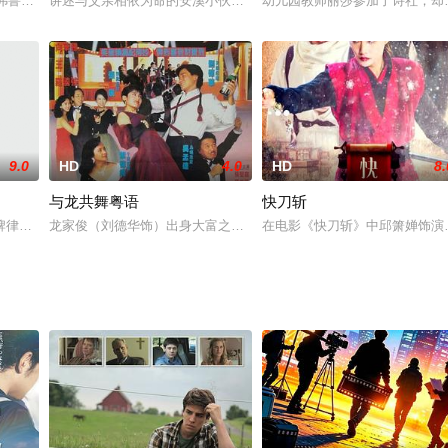
之间的角力场！社会金字塔顶层的钟氏家族，如何用尽权力与资源去自保？以
鲁瓦五世去世后，亨利二世（彼德·奥图 Peter O'Toole 饰）继承了王位，长
讲述与父亲相依为命的安溪小伙子小黎，退伍回到家乡，为追寻爱情
幼儿园教师丽莎参加了诗社，却
9.0
HD
4.0
HD
8.
与龙共舞粤语
快刀斩
地方上坚持革命工作，她团结群众顽强机智地跟敌人进行斗争。
牌律师，她主要负责青少年犯罪的案件。然而，一起少女遗弃婴儿案却令凯特改
龙家俊（刘德华饰）出身大富之家，事业有成，不仅是公司的董事长
在电影《快刀斩》中邱箫婵饰演