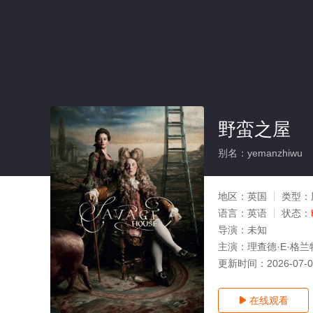
野蛮之屋
别名：yemanzhiwu
地区：
英国
类型：
语言：
英语
状态：
导演：
未知
主演：
理查德·E·格兰特,
更新时间：
2026-07-
在线观看
