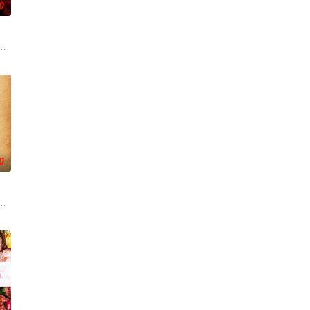
0
开始了舞蹈生涯。朱音为了支撑家
在追求爱情与理想的道路上历经的艰辛。男主人公曾被迫接受性向矫正治
朱达仁萌生拍一部《河南人在北京》电影的念头，在说服主编姚松、老乡韩战
0
到布宜诺斯艾利斯后，她什么也没
小镇女子向疏远的哥哥借了钱，独自一人踏上穿越西德克萨斯州的旅程，寻求