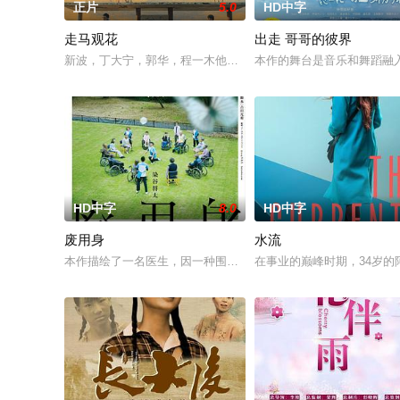
正片
5.0
HD中字
走马观花
出走 哥哥的彼界
新波，丁大宁，郭华，程一木他们毕业于同一所大学。他们和很
本作的舞台是音乐和舞蹈融
HD中字
8.0
HD中字
废用身
水流
本作描绘了一名医生，因一种围绕“废用身”——因瘫痪等原因已
在事业的巅峰时期，34岁