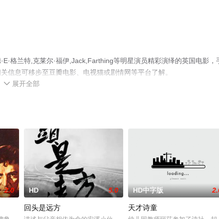
兰特,克莱尔·福伊,Jack,Farthing等明星演员精彩演绎的英国电影，
相关信息可移步至豆瓣电影、电视猫或剧情网等平台了解。
展开全部

2.0
HD
5.0
HD中字版
2.
回头是远方
天才诗童