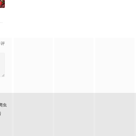
0
情隔阂，和父亲和解，自我成长，
如何面对现实，能改变他的命运的是谁？什么才是生命价值的真谛？面对
，它是梦开始的地方，没有深思熟虑，只有最单纯的坚定，然而，在这个充满
影评
爬虫
看