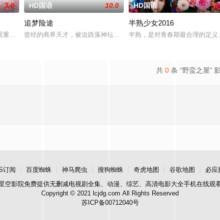
3.0
HD国语
10.0
HD国语
3.
追梦险途
半熟少女2016
十二届中华慈善奖最具爱心慈善楷模张彦杰老师的故事改编，通过创建爱心助
重重阻力，克服种种困难，组建乐队追求自己的音乐梦想，并走出了困住他的亲
曾经的商界天才，被迫跌落神坛。被那微不足道的成就麻醉过后他该
半熟，是对青春期最合理的定义
共
0
条 “野蛮之屋” 
S订阅
百度蜘蛛
神马爬虫
搜狗蜘蛛
奇虎地图
谷歌地图
必应
星空影院
免费提供无删减电视剧全集、动漫、综艺、高清电影大全手机在线观
Copyright © 2021 lcjdg.com All Rights Reserved
苏ICP备00712040号