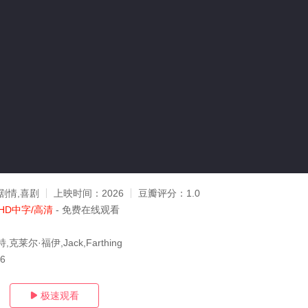
剧情,喜剧
上映时间：
2026
豆瓣评分：
1.0
HD中字/高清
- 免费在线观看
克莱尔·福伊,Jack,Farthing
06
极速观看
