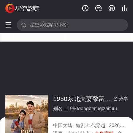






1980东北夫妻致富录(全集)
分享

别名：1980dongbeifuqizhifulu
中国大陆
短剧,年代穿越
2026
2.0