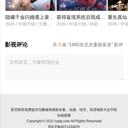
4.0
1.0
全集
全集
全集
隐藏千金闪婚遇上裴先生
获得返现系统后我成了万人迷
重生真仙
2026 / 中国大陆 / 王雅清＆朱城玮
2026 / 中国大陆 / 孙蔚琳＆魏胜奇
2026 /
影视评论
共
0
条 “1980东北夫妻致富录” 影评
星空影院
免费提供无删减电视剧全集、动漫、综艺、高清电影大全手机
在线观看
Copyright © 2021 lcjdg.com All Rights Reserved
苏ICP备00712040号