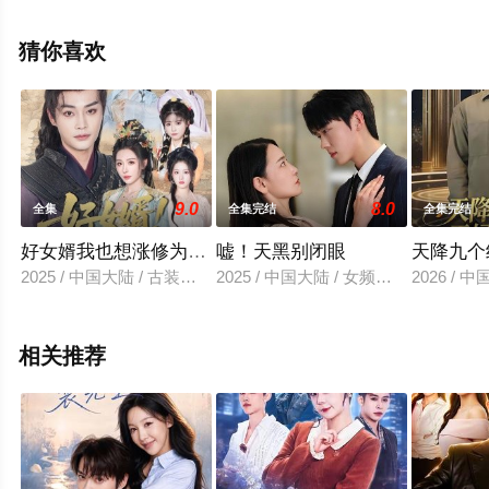
清未删减完整版电视剧全集就上星空影视，更多相关信息
可移步至豆瓣电视剧、电视猫或剧情网等平台了解。
猜你喜欢
。
9.0
8.0
全集
全集完结
全集完结
好女婿我也想涨修为＆公主穿龙袍臣真的受不了啦
嘘！天黑别闭眼
天降九个
2025 / 中国大陆 / 古装仙侠
2025 / 中国大陆 / 女频恋爱
2026 /
相关推荐