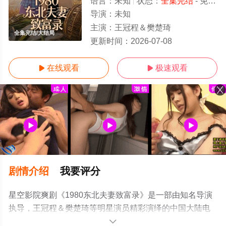
语言：
未知
状态：
全集完结
- 免费在线观看
导演：
未知
主演：
王冠程＆樊楚琦
全集完结/大结局
更新时间：
2026-07-08
在线观看
极速观看


剧情介绍
我要评分
星空影院爽剧《1980东北夫妻致富录》是一部由知名导演
执导，王冠程＆樊楚琦等明星演员精彩演绎的中国大陆电
视剧，大结局剧情已揭晓（全集完结），手机免费观看高
