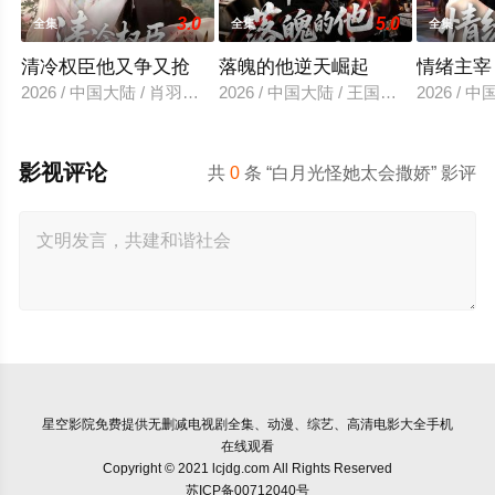
3.0
5.0
全集
全集
全集
清冷权臣他又争又抢
落魄的他逆天崛起
情绪主宰
2026 / 中国大陆 / 肖羽凯＆林一允
2026 / 中国大陆 / 王国豪杰＆诗语＆
2026 /
影视评论
共
0
条 “白月光怪她太会撒娇” 影评
星空影院
免费提供无删减电视剧全集、动漫、综艺、高清电影大全手机
在线观看
Copyright © 2021 lcjdg.com All Rights Reserved
苏ICP备00712040号