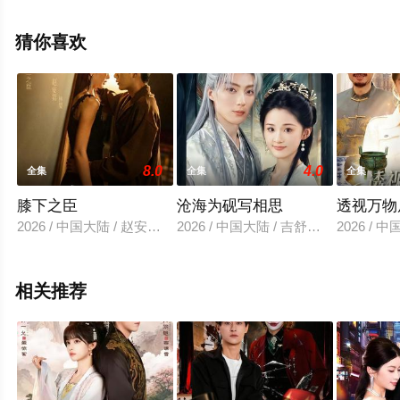
减完整版电视剧全集就上星空影视，更多相关信息可移步
至豆瓣电视剧、电视猫或剧情网等平台了解。
猜你喜欢
。
8.0
4.0
全集
全集
全集
膝下之臣
沧海为砚写相思
透视万物
2026 / 中国大陆 / 赵安第&吴宇航
2026 / 中国大陆 / 吉舒亦&刘兰博
2026 /
相关推荐