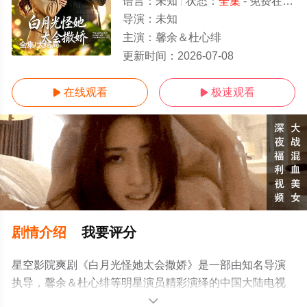
语言：
未知
状态：
全集
- 免费在线观看
导演：
未知
主演：
馨余＆杜心绯
全集/大结局
更新时间：
2026-07-08
在线观看
极速观看


剧情介绍
我要评分
星空影院爽剧《白月光怪她太会撒娇》是一部由知名导演
执导，馨余＆杜心绯等明星演员精彩演绎的中国大陆电视
剧，大结局剧情已揭晓（全集），手机免费观看高清未删
