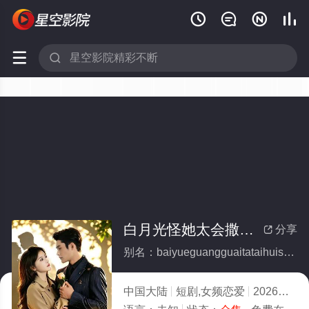






白月光怪她太会撒娇(全集)
分享

别名：baiyueguangguaitataihuisajiao
中国大陆
短剧,女频恋爱
2026
7.0