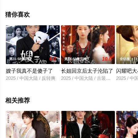
全集就上星空影视，更多相关信息可移步至豆瓣电视剧、
电视猫或剧情网等平台了解。
猜你喜欢
。
6.0
10.0
第31-58集完结
第41-63集完结
全55集
嫂子我真不是傻子了
长姐回京后太子沦陷了
闪耀吧大
2025 / 中国大陆 / 反转爽
2025 / 中国大陆 / 古装仙侠
2025 / 
相关推荐