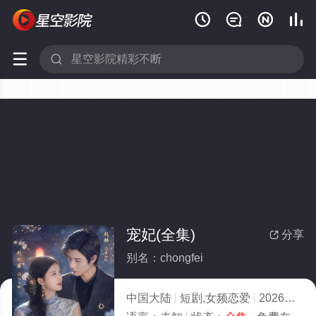






宠妃(全集)
分享

别名：chongfei
中国大陆
短剧,女频恋爱
2026
9.0