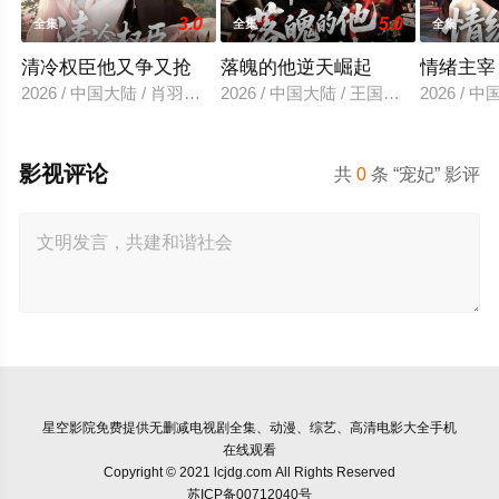
3.0
5.0
全集
全集
全集
清冷权臣他又争又抢
落魄的他逆天崛起
情绪主宰
2026 / 中国大陆 / 肖羽凯＆林一允
2026 / 中国大陆 / 王国豪杰＆诗语＆
2026 /
影视评论
共
0
条 “宠妃” 影评
星空影院
免费提供无删减电视剧全集、动漫、综艺、高清电影大全手机
在线观看
Copyright © 2021 lcjdg.com All Rights Reserved
苏ICP备00712040号