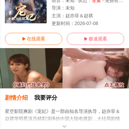
语言：
未知
状态：
全集
- 免费在线观看
导演：
未知
主演：
赵亦菲＆赵祺
全集/大结局
更新时间：
2026-07-08
在线观看
极速观看


剧情介绍
我要评分
星空影院爽剧《宠妃》是一部由知名导演执导，赵亦菲＆
赵祺等明星演员精彩演绎的中国大陆电视剧，大结局剧情
已揭晓（全集），手机免费观看高清未删减完整版电视剧
