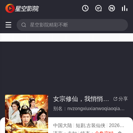






女宗修仙，我悄悄成大帝(全集)
分享

别名：nvzongxiuxianwoqiaoqiaochengdadi
中国大陆
短剧,古装仙侠
2026
10.0