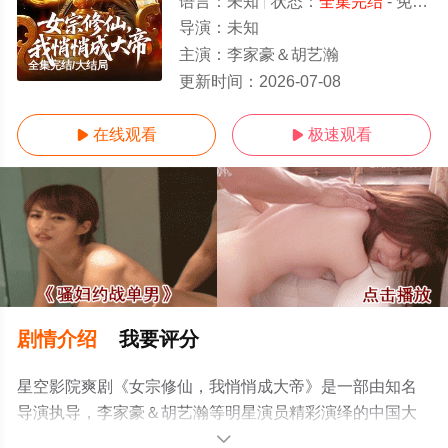
语言：
未知
状态：
全集完结
- 免费在线观看
导演：
未知
主演：
李家豪＆胡艺瀚
全集完结/大结局
更新时间：
2026-07-08
在线观看
极速观看


剧情介绍
我要评分
星空影院爽剧《女宗修仙，我悄悄成大帝》是一部由知名
导演执导，李家豪＆胡艺瀚等明星演员精彩演绎的中国大
陆电视剧，大结局剧情已揭晓（全集完结），手机免费观
