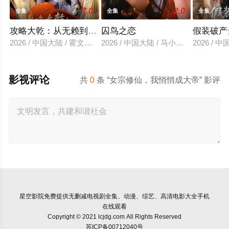
7.0
2.0
全集
全集
全集
攻略大乾：从无赖到霸主
囚鸟之恋
假装破产
2026 / 中国大陆 / 霍文琦＆陈洁蕾
2026 / 中国大陆 / 马小宇&兰岚
2026 /
影视评论
共
0
条 “女宗修仙，我悄悄成大帝” 影评
星空影院
免费提供无删减电视剧全集、动漫、综艺、高清电影大全手机
在线观看
Copyright © 2021 lcjdg.com All Rights Reserved
苏ICP备00712040号