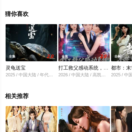
看高清未删减完整版电视剧全集就上星空影视，更多相关
信息可移步至豆瓣电视剧、电视猫或剧情网等平台了解。
猜你喜欢
。
2.0
2.0
全集
全集
全集
灵龟送宝
打工救父感动系统，我靠尽孝带
都市：末
2025 / 中国大陆 / 年代穿越
2026 / 中国大陆 / 高凯＆国秋果
2025 / 
相关推荐