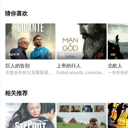
多相关信息可移步至豆瓣电影、电视猫或剧情网等平台了
解。
猜你喜欢
。
9.0
7.0
HD中字
HD
HD
巨人的告别
上帝的仆人
北欧人
失散多年的父亲重新露面，这名导游必须应对旧日伤痛，并做出
Exiled unjustly, convicted without trial
一名年轻
相关推荐