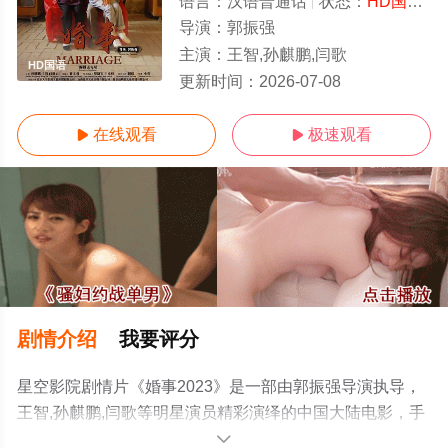
语言：
汉语普通话
状态：
HD国语/高清
导演：
郭振强
主演：
王智,孙麒鹏,闫歌
HD国语
更新时间：
2026-07-08
在线观看
极速观看


剧情介绍
我要评分
星空影院剧情片《婚事2023》是一部由郭振强导演执导，
王智,孙麒鹏,闫歌等明星演员精彩演绎的中国大陆电影，手
机免费观看高清未删减完整版电影大全就上星空影视，更
