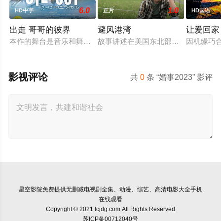
6.0
1.0
HD中字
正片
HD国语
出走 哥哥的彼界
避风港湾
让爱回家
本作的舞台是音乐和舞蹈融入生活的冲绳。与母亲朱音、妹妹舞
故事讲述在美国东北部一个小镇的农
因机缘巧
影视评论
共
0
条 “婚事2023” 影评
星空影院
免费提供无删减电视剧全集、动漫、综艺、高清电影大全手机
在线观看
Copyright © 2021 lcjdg.com All Rights Reserved
苏ICP备00712040号