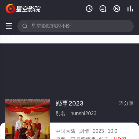






婚事2023
分享

别名：hunshi2023
中国大陆
剧情
2023
10.0